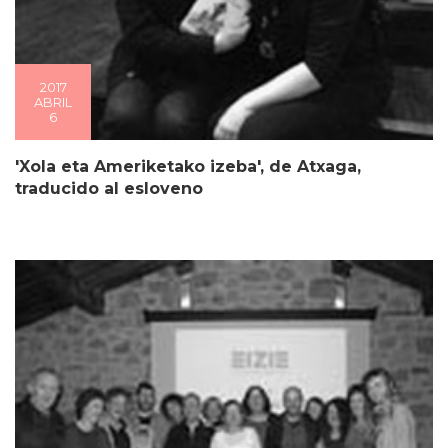
2017
ABRIL
6
'Xola eta Ameriketako izeba', de Atxaga,
traducido al esloveno